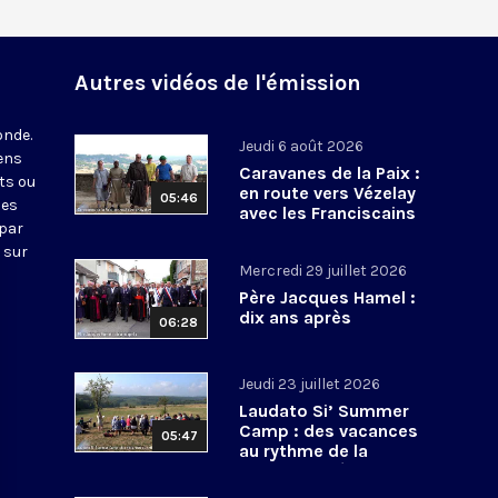
Autres vidéos de l'émission
onde.
Jeudi 6 août 2026
iens
Caravanes de la Paix :
ts ou
en route vers Vézelay
05:46
nes
avec les Franciscains
 par
 sur
Mercredi 29 juillet 2026
Père Jacques Hamel :
dix ans après
06:28
Jeudi 23 juillet 2026
Laudato Si’ Summer
Camp : des vacances
05:47
au rythme de la
conversion écologique