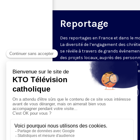
Reportage
Des reportages en France et dans le m
La diversité de l’engagement des chrét
se révèle à travers de grands évènemen
des projets locaux, auprès des person
fragiles, au service du Bien commun ou
l’évangélisation. Un regard d’espérance
le monde.
Visiter la page de l'émission