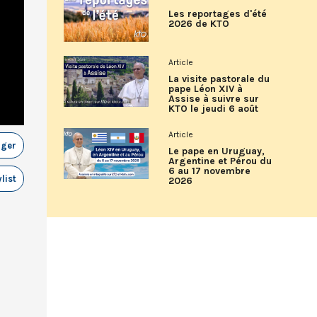
Les reportages d'été
2026 de KTO
Article
La visite pastorale du
pape Léon XIV à
Assise à suivre sur
KTO le jeudi 6 août
Article
ager
Le pape en Uruguay,
Argentine et Pérou du
6 au 17 novembre
list
2026