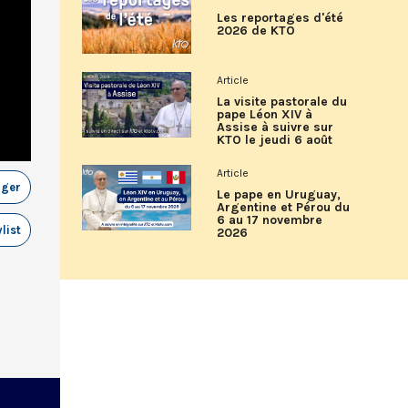
Les reportages d'été
2026 de KTO
Article
La visite pastorale du
pape Léon XIV à
Assise à suivre sur
KTO le jeudi 6 août
Article
ager
Le pape en Uruguay,
Argentine et Pérou du
6 au 17 novembre
list
2026