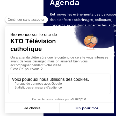
Agenda
Retrouvez les événements des paroisse
des diocèses : pèlerinages, colloques,
concerts, expositions, spectacles, acti
pour les enfants. Des rendez-vous part
en France sélectionnés par la rédactio
KTO.
Visiter la page de l'émission