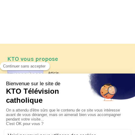
KTO vous propose
Article
Les reportages d'été 2026 de KTO
Article
La visite pastorale du pape Léon
XIV à Assise à suivre sur KTO le
jeudi 6 août
Article