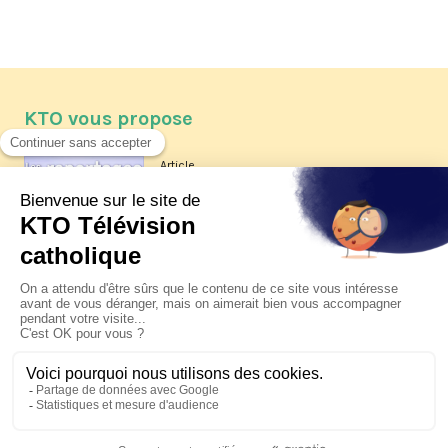
KTO vous propose
Article
Les reportages d'été 2026 de KTO
Article
La visite pastorale du pape Léon
XIV à Assise à suivre sur KTO le
jeudi 6 août
Article
Le pape en Uruguay, Argentine et
Pérou du 6 au 17 novembre 2026