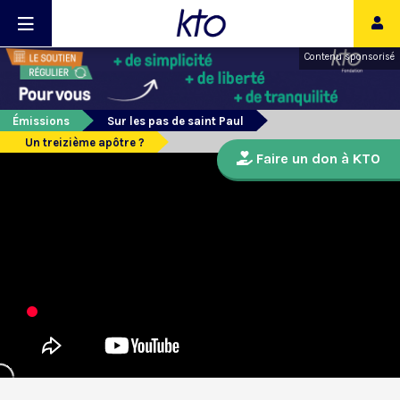
Contenu sponsorisé
Émissions
Sur les pas de saint Paul
Un treizième apôtre ?
Faire un don à KTO