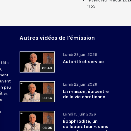
le vendredi 14 août 202
11:55
Autres vidéos de l'émission
Lundi 29 juin 2026
Autorité et service
 tête
03:49
x,
nnent
ouvent
Lundi 22 juin 2026
un peu
La maison, épicentre
tier,
de la vie chrétienne
03:56
be
a
Lundi 15 juin 2026
Épaphrodite, un
collaborateur « sans
03:05