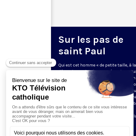
Sur les pas de
saint Paul
Qui est cet homme « de petite taille, à la
dégarnie, aux jambes arquées, vigoureu
plein de grâce », dont les paroles réso
presque chaque dimanche sans être s
commentées ? Voulez-vous connaître 
mieux saint Paul, son caractère, son mé
ses aventures spectaculaires, son ver
fort, sa folle sagesse ? Laissez-vous
entraîner sur les pas de l'apôtre, avec l
bibliste Chantal Reynier.
Le lundi soir à 21h30 ; 3 minutes.