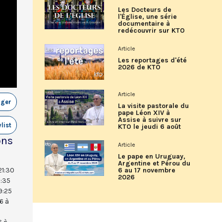
Les Docteurs de
l'Église, une série
documentaire à
redécouvrir sur KTO
Article
Les reportages d'été
2026 de KTO
Article
ager
La visite pastorale du
pape Léon XIV à
Assise à suivre sur
list
KTO le jeudi 6 août
ons
Article
Le pape en Uruguay,
Argentine et Pérou du
21:30
6 au 17 novembre
2026
1:35
9:25
6 à