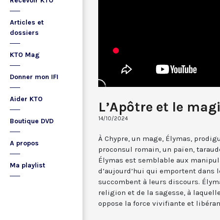
Recevoir KTO
Articles et
dossiers
KTO Mag
Donner mon IFI
Aider KTO
L’Apôtre et le mag
14/10/2024
Boutique DVD
À Chypre, un mage, Élymas, prodig
A propos
proconsul romain, un païen, taraudé
Élymas est semblable aux manipula
Ma playlist
d’aujourd’hui qui emportent dans l
succombent à leurs discours. Élyma
religion et de la sagesse, à laquelle
oppose la force vivifiante et libéran