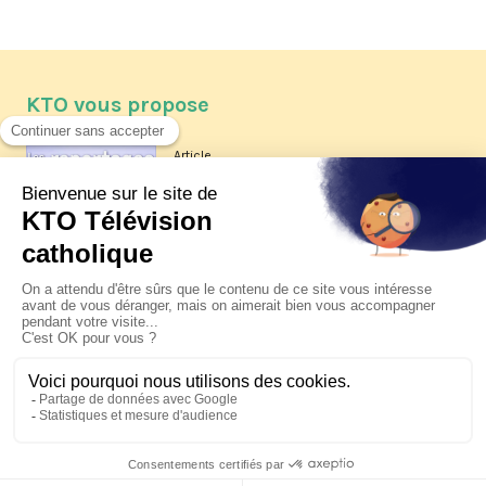
KTO vous propose
Article
Les reportages d'été 2026 de KTO
Article
La visite pastorale du pape Léon
XIV à Assise à suivre sur KTO le
jeudi 6 août
Article
Le pape en Uruguay, Argentine et
Pérou du 6 au 17 novembre 2026