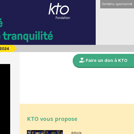
Contenu sponsorisé
 2024
Faire un don à KTO
KTO vous propose
Article