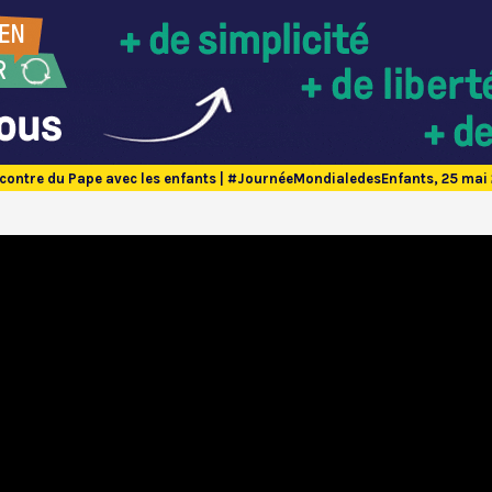
contre du Pape avec les enfants | #JournéeMondialedesEnfants, 25 mai