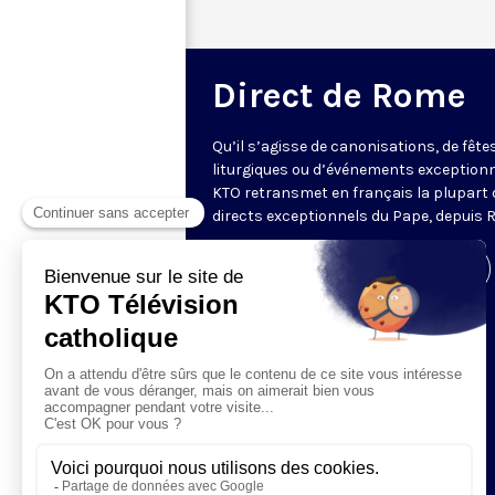
Direct de Rome
Qu’il s’agisse de canonisations, de fête
liturgiques ou d’événements exceptionn
KTO retransmet en français la plupart 
directs exceptionnels du Pape, depuis 
Visiter la page de l'émission