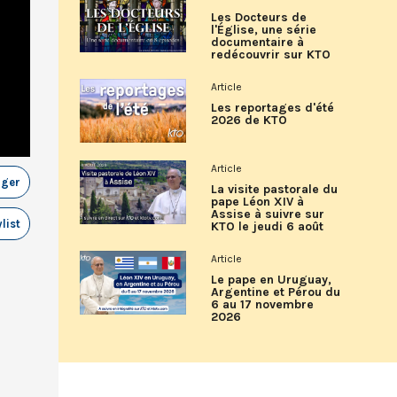
Les Docteurs de
l'Église, une série
documentaire à
redécouvrir sur KTO
Article
Les reportages d'été
2026 de KTO
Article
ager
La visite pastorale du
pape Léon XIV à
Assise à suivre sur
list
KTO le jeudi 6 août
Article
Le pape en Uruguay,
Argentine et Pérou du
6 au 17 novembre
2026