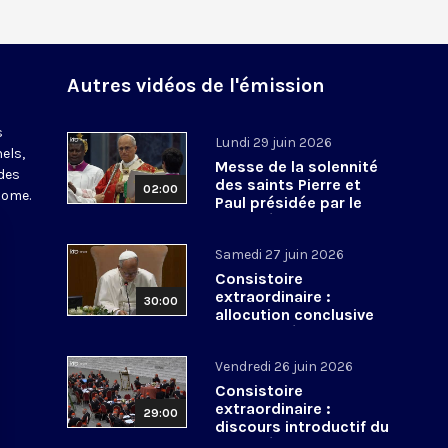
Autres vidéos de l'émission
s
Lundi 29 juin 2026
els,
Messe de la solennité
des
des saints Pierre et
02:00
Rome.
Paul présidée par le
pape Léon XIV - 29 juin
2026
Samedi 27 juin 2026
Consistoire
extraordinaire :
30:00
allocution conclusive
du pape Léon XIV et Te
Deum - 27 juin 2026
Vendredi 26 juin 2026
Consistoire
extraordinaire :
29:00
discours introductif du
pape Léon XIV - 26 juin