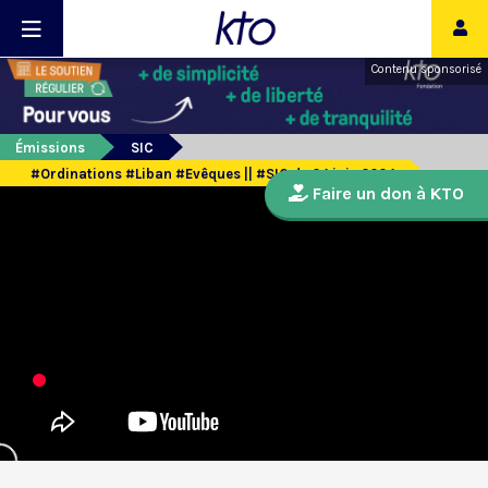
Contenu sponsorisé
Émissions
SIC
#Ordinations #Liban #Evêques || #SIC du 24 juin 2024
Faire un don à KTO