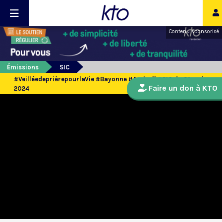
Contenu sponsorisé
Émissions
SIC
#VeilléedeprièrepourlaVie #Bayonne #Arche || #SIC du 31 mai
Faire un don à KTO
2024