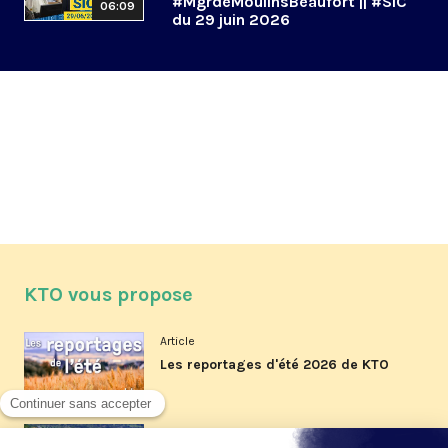
#MgrdeMoulinsBeaufort || #SIC
06:09
du 29 juin 2026
KTO vous propose
Article
Les reportages d'été 2026 de KTO
Article