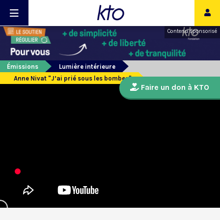
Contenu sponsorisé
Émissions
Lumière intérieure
Anne Nivat "J’ai prié sous les bombes"
Faire un don à KTO