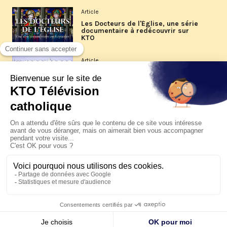
Article
Les Docteurs de l'Église, une série
documentaire à redécouvrir sur
KTO
Article
Les reportages d'été 2026 de KTO
Article
La visite pastorale du pape Léon
XIV à Assise à suivre sur KTO le
jeudi 6 août
Article
Le pape en Uruguay, Argentine et
Pérou du 6 au 17 novembre 2026
© KTO 2026 —
Contact
—
Mentions légales