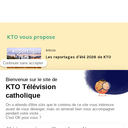
KTO vous propose
Article
Les reportages d'été 2026 de KTO
Article
La visite pastorale du pape Léon
XIV à Assise à suivre sur KTO le
jeudi 6 août
Article
Le pape en Uruguay, Argentine et
Pérou du 6 au 17 novembre 2026