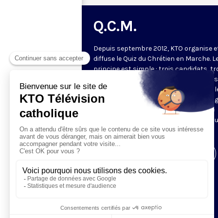
Q.C.M.
Depuis septembre 2012, KTO organise e
diffuse le Quiz du Chrétien en Marche. L
principe est simple : trois candidats, tr
manches. Les deux premières manches
jeu permettent de choisir les deux meil
candidats pour la manche finale. Le ga
de l'émission revient à la fin du mois se
confronter à deux autres gagnants po
tenter de gagner le lot majeur.
Visiter la page de l'émission