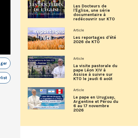
Les Docteurs de
l'Église, une série
documentaire à
redécouvrir sur KTO
Article
Les reportages d'été
2026 de KTO
Article
ager
La visite pastorale du
pape Léon XIV à
Assise à suivre sur
list
KTO le jeudi 6 août
Article
Le pape en Uruguay,
Argentine et Pérou du
6 au 17 novembre
2026