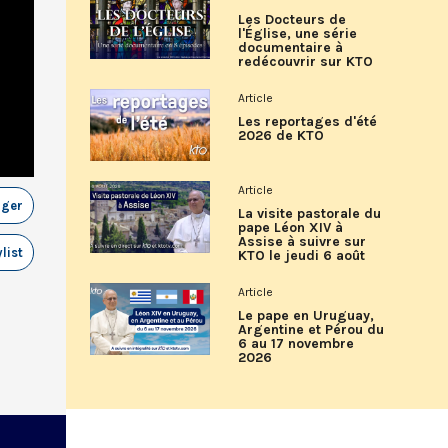
Les Docteurs de
l'Église, une série
documentaire à
redécouvrir sur KTO
Article
Les reportages d'été
2026 de KTO
Article
ager
La visite pastorale du
pape Léon XIV à
Assise à suivre sur
list
KTO le jeudi 6 août
Article
Le pape en Uruguay,
Argentine et Pérou du
6 au 17 novembre
2026