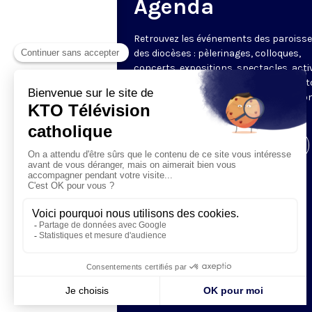
Agenda
Retrouvez les événements des paroisse
des diocèses : pèlerinages, colloques,
concerts, expositions, spectacles, acti
pour les enfants. Des rendez-vous part
en France sélectionnés par la rédactio
KTO.
Visiter la page de l'émission