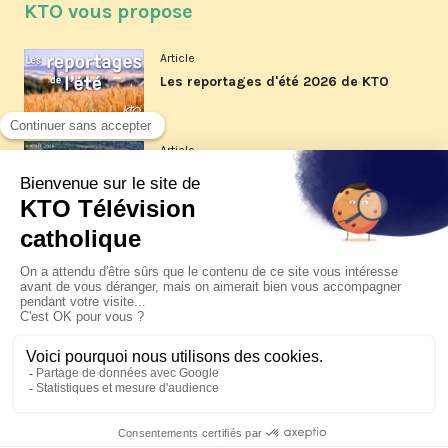
KTO vous propose
Article
Les reportages d'été 2026 de KTO
Article
La visite pastorale du pape Léon
XIV à Assise à suivre sur KTO le
jeudi 6 août
Article
Le pape en Uruguay, Argentine et
Pérou du 6 au 17 novembre 2026
© KTO 2026 —
Contact
—
Mentions légales