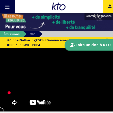
Contenu sponsorisé
Émissions
SIC
#GlobalGathering2024 #DominicainesSaintEsprit #Paris2024 ||
Faire un don à KTO
#SIC du 19 avril 2024