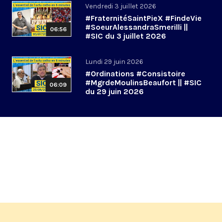
Vendredi 3 juillet 2026
#FraternitéSaintPieX #FindeVie
#SoeurAlessandraSmerilli ||
06:56
#SIC du 3 juillet 2026
Lundi 29 juin 2026
#Ordinations #Consistoire
#MgrdeMoulinsBeaufort || #SIC
06:09
du 29 juin 2026