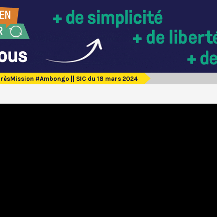
èsMission #Ambongo || SIC du 18 mars 2024