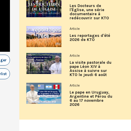
Les Docteurs de
l'Église, une série
documentaire à
redécouvrir sur KTO
Article
Les reportages d'été
2026 de KTO
Article
ager
La visite pastorale du
pape Léon XIV à
Assise à suivre sur
list
KTO le jeudi 6 août
Article
Le pape en Uruguay,
Argentine et Pérou du
6 au 17 novembre
2026