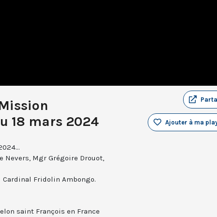
Part
Mission
u 18 mars 2024
Ajouter à ma play
024...
e Nevers, Mgr Grégoire Drouot,
u Cardinal Fridolin Ambongo.
elon saint François en France