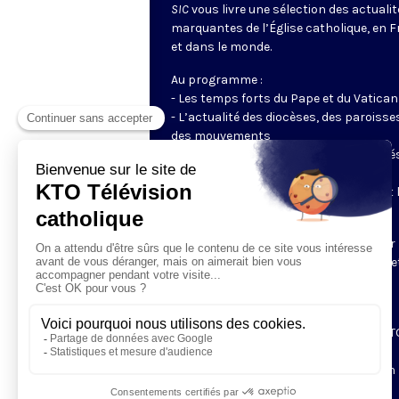
SIC
vous livre une sélection des actuali
marquantes de l’Église catholique, en 
et dans le monde.
Au programme :
- Les temps forts du Pape et du Vatican
- L’actualité des diocèses, des paroisse
des mouvements
- Les initiatives des catholiques engagé
dans le monde
- Les grands événements ecclésiaux et 
enjeux du moment pour la société
Un journal tout en images, préparé par 
rédaction de KTO, pour rester informé e
connecté à la vie de l’Église.
👉
SIC
, la sélection de l'info catholique,
chaque lundi et vendredi à 19h55 sur KT
📩
Abonnez-vous à la newsletter SIC en
cliquant ici