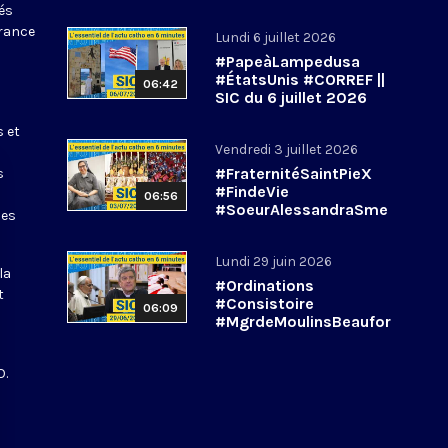
tés
France
Lundi 6 juillet 2026
#PapeàLampedusa
#ÉtatsUnis #CORREF ||
06:42
SIC du 6 juillet 2026
s et
Vendredi 3 juillet 2026
#FraternitéSaintPieX
s
#FindeVie
06:56
#SoeurAlessandraSme
les
rilli || #SIC du 3 juillet
2026
Lundi 29 juin 2026
la
#Ordinations
t
#Consistoire
06:09
#MgrdeMoulinsBeaufor
t || #SIC du 29 juin
2026
O.