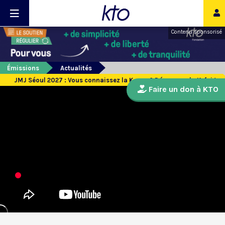
Contenu sponsorisé
Émissions
Actualités
JMJ Séoul 2027 : Vous connaissez la K-pop ? Découvrez la K-foi !
Faire un don à KTO