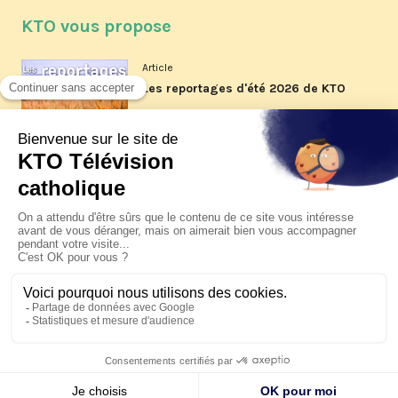
KTO vous propose
Article
Les reportages d'été 2026 de KTO
Article
La visite pastorale du pape Léon
XIV à Assise à suivre sur KTO le
jeudi 6 août
Article
Le pape en Uruguay, Argentine et
Pérou du 6 au 17 novembre 2026
© KTO 2026 —
Contact
—
Mentions légales