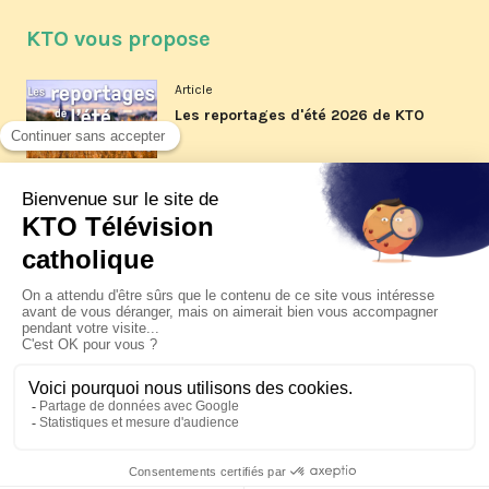
KTO vous propose
Article
Les reportages d'été 2026 de KTO
Article
La visite pastorale du pape Léon
XIV à Assise à suivre sur KTO le
jeudi 6 août
Article
Le pape en Uruguay, Argentine et
Pérou du 6 au 17 novembre 2026
© KTO 2026 —
Contact
—
Mentions légales