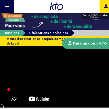
Contenu sponsorisé
Émissions
Célébrations diocésaines
Messe d’ordination épiscopale de Mgr Matthieu Dupont, évêque
Faire un don à KTO
de Laval