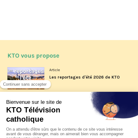
KTO vous propose
Article
Les reportages d'été 2026 de KTO
Article
La visite pastorale du pape Léon
XIV à Assise à suivre sur KTO le
jeudi 6 août
Article
Le pape en Uruguay, Argentine et