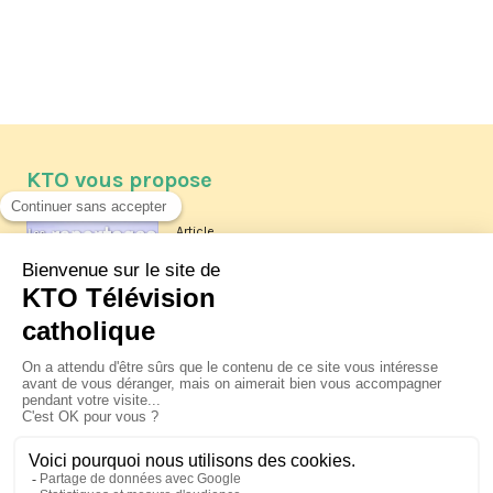
KTO vous propose
Article
Les reportages d'été 2026 de KTO
Article
La visite pastorale du pape Léon
XIV à Assise à suivre sur KTO le
jeudi 6 août
Article
Le pape en Uruguay, Argentine et
Pérou du 6 au 17 novembre 2026