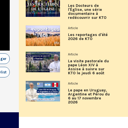
Les Docteurs de
l'Église, une série
documentaire à
redécouvrir sur KTO
Article
Les reportages d'été
2026 de KTO
Article
ager
La visite pastorale du
pape Léon XIV à
Assise à suivre sur
list
KTO le jeudi 6 août
Article
Le pape en Uruguay,
Argentine et Pérou du
6 au 17 novembre
2026