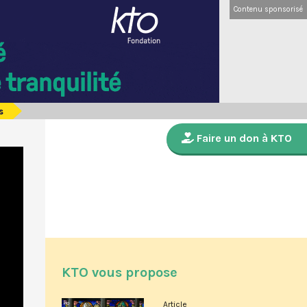
Contenu sponsorisé
s
Faire un don à KTO
KTO vous propose
Article