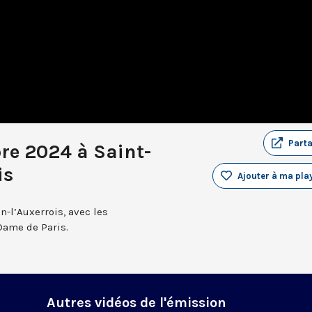
Part
re 2024 à Saint-
is
Ajouter à ma play
n-l’Auxerrois, avec les
Dame de Paris.
Autres vidéos de l'émission