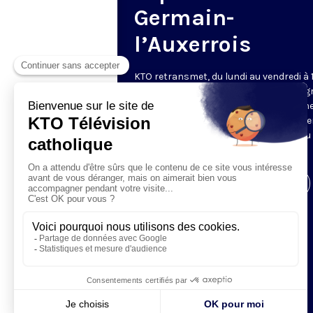
Germain-
l’Auxerrois
KTO retransmet, du lundi au vendredi à 
les vêpres en direct de Saint-Germain g
une technologie innovante : un système
captation multicaméra en direct total
automatisé, qui offre une réalisation au
près de la célébration.
Visiter la page de l'émission