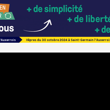
’Auxerrois
Vêpres du 30 octobre 2024 à Saint-Germain l’Auxerroi