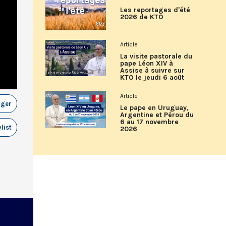
Les reportages d'été
2026 de KTO
Article
La visite pastorale du
pape Léon XIV à
Assise à suivre sur
KTO le jeudi 6 août
Article
ager
Le pape en Uruguay,
Argentine et Pérou du
6 au 17 novembre
list
2026