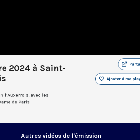
Part
re 2024 à Saint-
is
Ajouter à ma play
n-l’Auxerrois, avec les
Dame de Paris.
Autres vidéos de l'émission