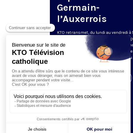
Germain-
l’Auxerrois
KTO retransmet, du lundi au vendredi à 
les vêpres en direct de Saint-Germain g
une technologie innovante : un système
captation multicaméra en direct total
automatisé, qui offre une réalisation au
près de la célébration.
Visiter la page de l'émission