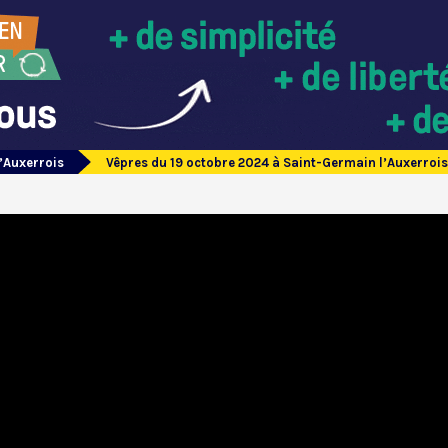
’Auxerrois
Vêpres du 19 octobre 2024 à Saint-Germain l’Auxerrois