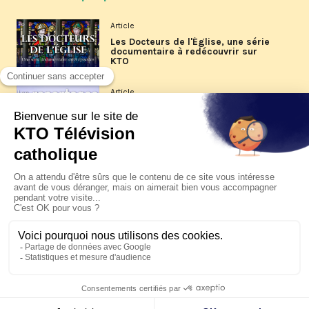
Article
Les Docteurs de l'Église, une série
documentaire à redécouvrir sur
KTO
Article
Les reportages d'été 2026 de KTO
Article
La visite pastorale du pape Léon
XIV à Assise à suivre sur KTO le
jeudi 6 août
Article
Le pape en Uruguay, Argentine et
Pérou du 6 au 17 novembre 2026