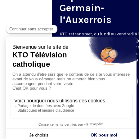
Germain-
l’Auxerrois
KTO retransmet, du lundi au vendredi à 
les vêpres en direct de Saint-Germain g
une technologie innovante : un système
captation multicaméra en direct total
automatisé, qui offre une réalisation au
près de la célébration.
Visiter la page de l'émission