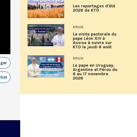
Les reportages d'été
2026 de KTO
Article
La visite pastorale du
pape Léon XIV à
Assise à suivre sur
KTO le jeudi 6 août
Article
ager
Le pape en Uruguay,
Argentine et Pérou du
6 au 17 novembre
list
2026