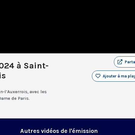
Part
024 à Saint-
is
Ajouter à ma play
n-l’Auxerrois, avec les
Dame de Paris.
Autres vidéos de l'émission