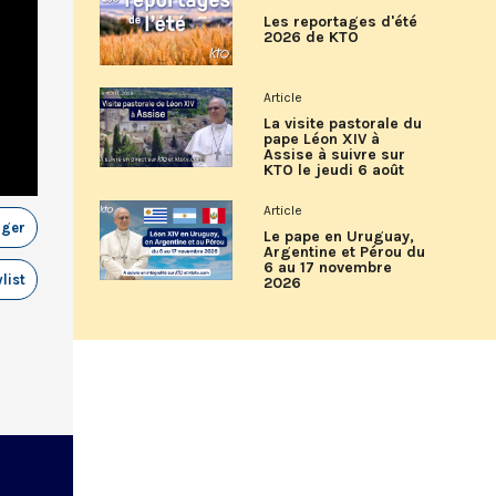
Les reportages d'été
2026 de KTO
Article
La visite pastorale du
pape Léon XIV à
Assise à suivre sur
KTO le jeudi 6 août
Article
ager
Le pape en Uruguay,
Argentine et Pérou du
6 au 17 novembre
list
2026