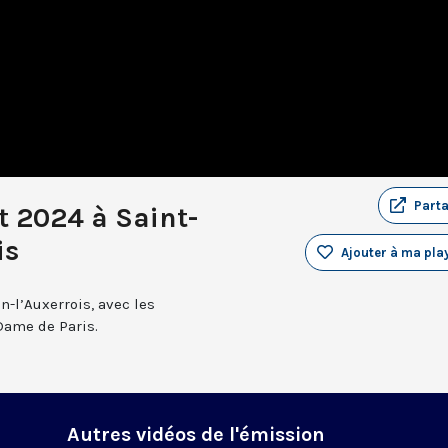
Part
et 2024 à Saint-
is
Ajouter à ma play
n-l’Auxerrois, avec les
Dame de Paris.
Autres vidéos de l'émission