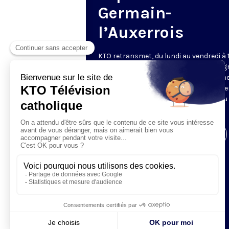
Germain-
l’Auxerrois
KTO retransmet, du lundi au vendredi à 
les vêpres en direct de Saint-Germain g
une technologie innovante : un système
captation multicaméra en direct total
automatisé, qui offre une réalisation au
près de la célébration.
Visiter la page de l'émission