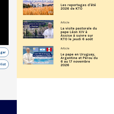
Les reportages d'été
2026 de KTO
Article
La visite pastorale du
pape Léon XIV à
Assise à suivre sur
KTO le jeudi 6 août
Article
ager
Le pape en Uruguay,
Argentine et Pérou du
6 au 17 novembre
list
2026