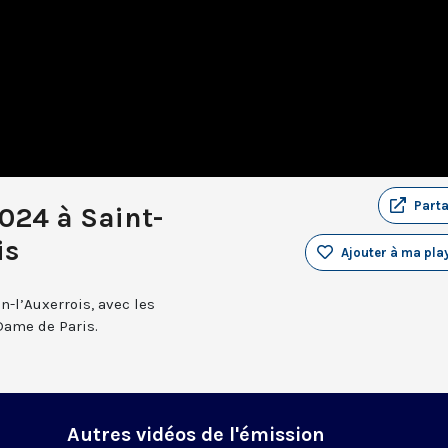
Part
024 à Saint-
is
Ajouter à ma play
n-l’Auxerrois, avec les
Dame de Paris.
Autres vidéos de l'émission