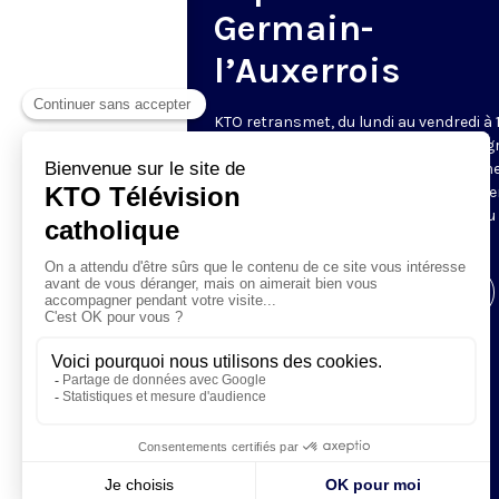
Germain-
l’Auxerrois
KTO retransmet, du lundi au vendredi à 
les vêpres en direct de Saint-Germain g
une technologie innovante : un système
captation multicaméra en direct total
automatisé, qui offre une réalisation au
près de la célébration.
Visiter la page de l'émission