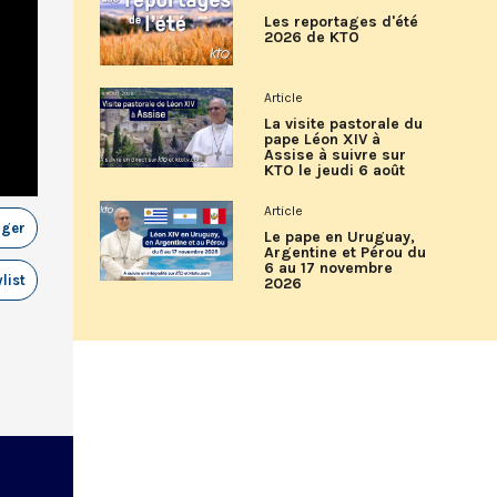
Les reportages d'été
2026 de KTO
Article
La visite pastorale du
pape Léon XIV à
Assise à suivre sur
KTO le jeudi 6 août
Article
ager
Le pape en Uruguay,
Argentine et Pérou du
6 au 17 novembre
list
2026