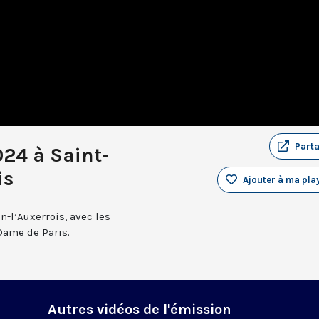
Part
024 à Saint-
is
Ajouter à ma play
n-l’Auxerrois, avec les
Dame de Paris.
Autres vidéos de l'émission