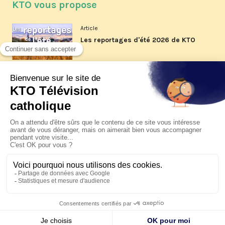
KTO vous propose
Article
Les reportages d'été 2026 de KTO
Article
La visite pastorale du pape Léon
XIV à Assise à suivre sur KTO le
jeudi 6 août
Article
Le pape en Uruguay, Argentine et
Pérou du 6 au 17 novembre 2026
© KTO 2026 —
Contact
—
Mentions légales