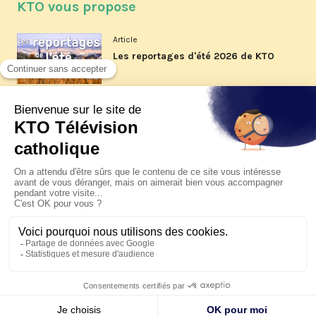
KTO vous propose
Article
Les reportages d'été 2026 de KTO
Article
La visite pastorale du pape Léon
XIV à Assise à suivre sur KTO le
jeudi 6 août
Article
Le pape en Uruguay, Argentine et
Pérou du 6 au 17 novembre 2026
© KTO 2026 —
Contact
—
Mentions légales