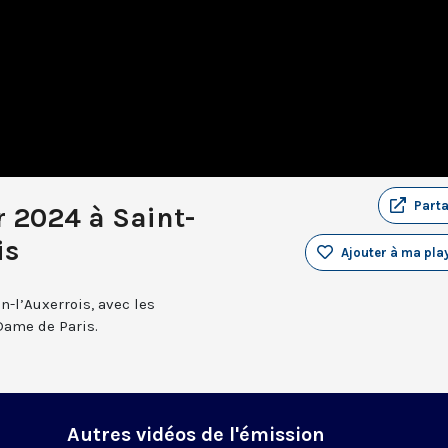
Part
r 2024 à Saint-
is
Ajouter à ma play
n-l’Auxerrois, avec les
Dame de Paris.
Autres vidéos de l'émission