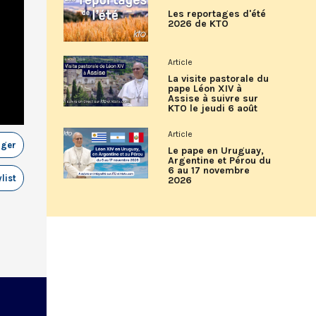
Les reportages d'été
2026 de KTO
Article
La visite pastorale du
pape Léon XIV à
Assise à suivre sur
KTO le jeudi 6 août
Article
ager
Le pape en Uruguay,
Argentine et Pérou du
6 au 17 novembre
list
2026