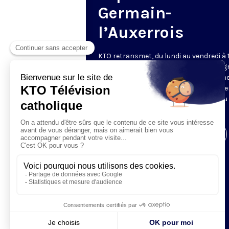
Germain-
l’Auxerrois
KTO retransmet, du lundi au vendredi à 
les vêpres en direct de Saint-Germain g
une technologie innovante : un système
captation multicaméra en direct total
automatisé, qui offre une réalisation au
près de la célébration.
Visiter la page de l'émission