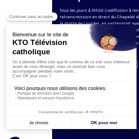
Tous les jours à 15h30 (rediffusion à min
retransmission en direct du Chapelet d
la grotte de Lourdes, en partenariat ave
Sanctuaires. Chaque jour, l'une des qua
méditations des mystères du Rosaire e
proposée en communion de prière avec
pèlerins à Lourdes.
Visiter la page de l'émission