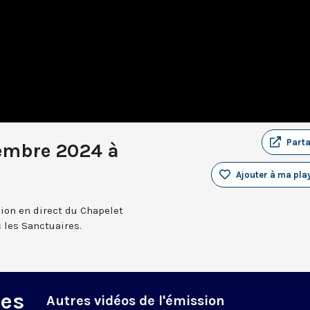
Part
embre 2024 à
Ajouter à ma play
sion en direct du Chapelet
 les Sanctuaires.
des
Autres vidéos de l'émission