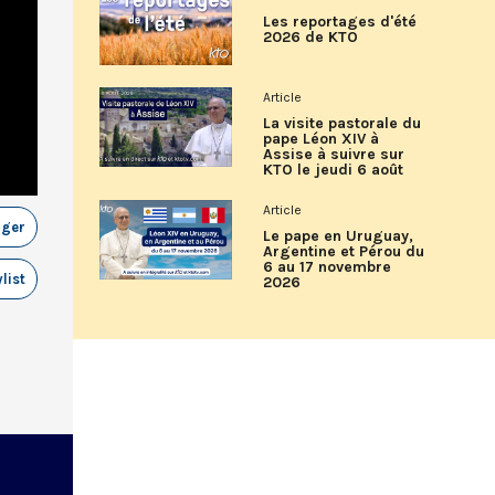
Les reportages d'été
2026 de KTO
Article
La visite pastorale du
pape Léon XIV à
Assise à suivre sur
KTO le jeudi 6 août
Article
ager
Le pape en Uruguay,
Argentine et Pérou du
6 au 17 novembre
list
2026