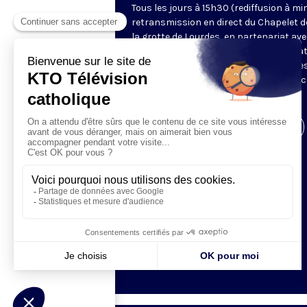
Tous les jours à 15h30 (rediffusion à min
retransmission en direct du Chapelet d
la grotte de Lourdes, en partenariat ave
Sanctuaires. Chaque jour, l'une des qua
méditations des mystères du Rosaire e
proposée en communion de prière avec
pèlerins à Lourdes.
Visiter la page de l'émission