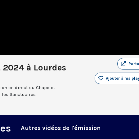
Part
t 2024 à Lourdes
Ajouter à ma play
sion en direct du Chapelet
 les Sanctuaires.
des
Autres vidéos de l'émission