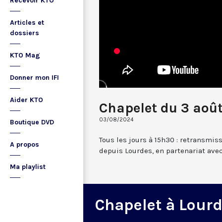
Recevoir KTO
Articles et
dossiers
KTO Mag
Donner mon IFI
Aider KTO
Chapelet du 3 aoû
03/08/2024
Boutique DVD
Tous les jours à 15h30 : retransmis
A propos
depuis Lourdes, en partenariat avec
Ma playlist
Chapelet à Lour