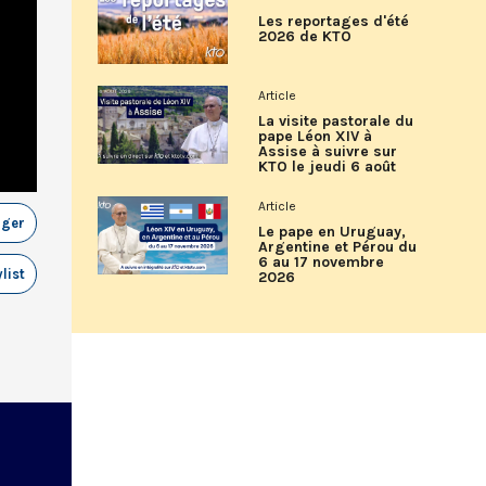
Les reportages d'été
2026 de KTO
Article
La visite pastorale du
pape Léon XIV à
Assise à suivre sur
KTO le jeudi 6 août
Article
ager
Le pape en Uruguay,
Argentine et Pérou du
6 au 17 novembre
list
2026