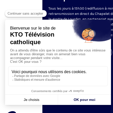
Tous les jours à 15h30 (rediffusion à min
retransmission en direct du Chapelet d
la grotte de Lourdes, en partenariat ave
Sanctuaires. Chaque jour, l'une des qua
méditations des mystères du Rosaire e
proposée en communion de prière avec
pèlerins à Lourdes.
Visiter la page de l'émission