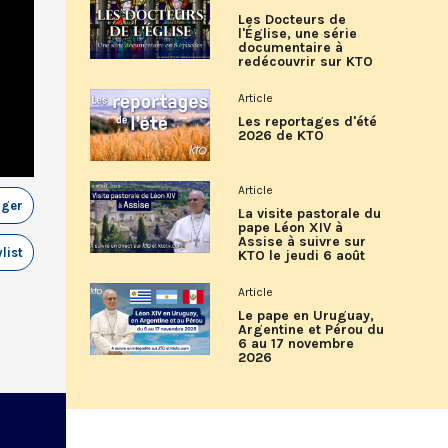
Les Docteurs de
l'Église, une série
documentaire à
redécouvrir sur KTO
Article
Les reportages d'été
2026 de KTO
Article
ager
La visite pastorale du
pape Léon XIV à
Assise à suivre sur
list
KTO le jeudi 6 août
Article
Le pape en Uruguay,
Argentine et Pérou du
6 au 17 novembre
2026