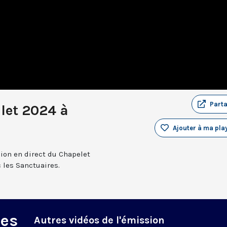
Part
llet 2024 à
Ajouter à ma play
sion en direct du Chapelet
 les Sanctuaires.
des
Autres vidéos de l'émission