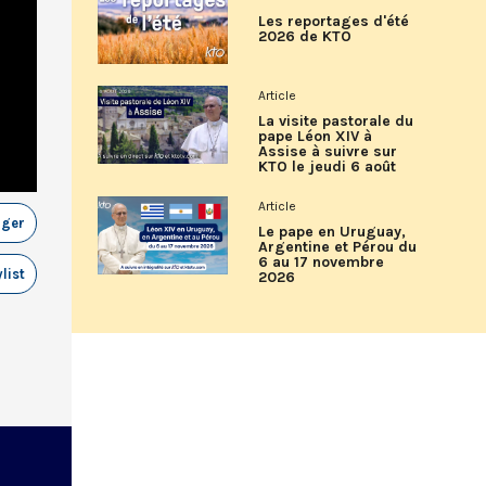
Les reportages d'été
2026 de KTO
Article
La visite pastorale du
pape Léon XIV à
Assise à suivre sur
KTO le jeudi 6 août
Article
ager
Le pape en Uruguay,
Argentine et Pérou du
6 au 17 novembre
list
2026