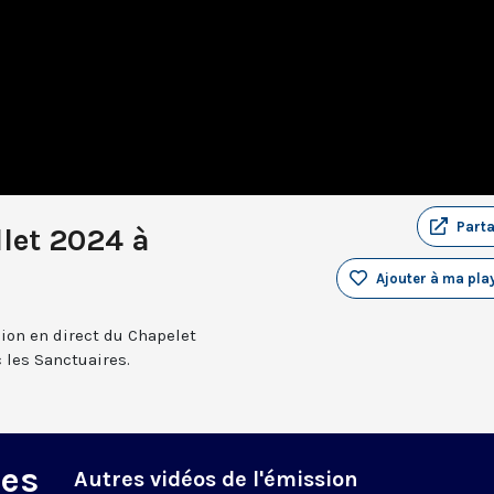
Part
llet 2024 à
Ajouter à ma play
sion en direct du Chapelet
 les Sanctuaires.
des
Autres vidéos de l'émission