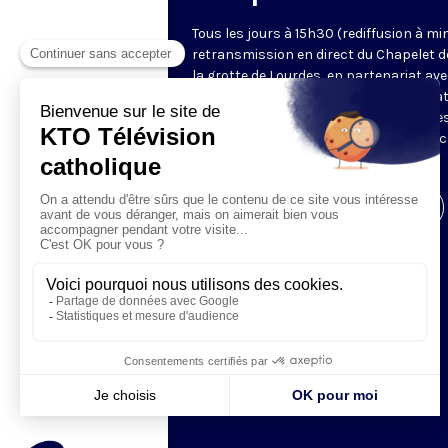
Tous les jours à 15h30 (rediffusion à min
retransmission en direct du Chapelet d
la grotte de Lourdes, en partenariat ave
Sanctuaires. Chaque jour, l'une des qua
méditations des mystères du Rosaire e
proposée en communion de prière avec
pèlerins à Lourdes.
Visiter la page de l'émission