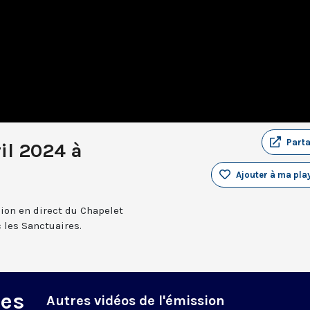
Part
il 2024 à
Ajouter à ma play
sion en direct du Chapelet
 les Sanctuaires.
des
Autres vidéos de l'émission