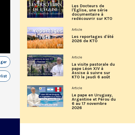
Les Docteurs de
l'Église, une série
documentaire à
redécouvrir sur KTO
Article
Les reportages d'été
2026 de KTO
Article
ager
La visite pastorale du
pape Léon XIV à
Assise à suivre sur
list
KTO le jeudi 6 août
Article
Le pape en Uruguay,
Argentine et Pérou du
6 au 17 novembre
2026