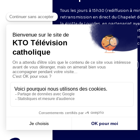
Tous les jours à 15h30 (rediffusion à min
retransmission en direct du Chapelet d
la grotte de Lourdes, en partenariat ave
Sanctuaires. Chaque jour, l'une des qua
méditations des mystères du Rosaire e
proposée en communion de prière avec
pèlerins à Lourdes.
Visiter la page de l'émission