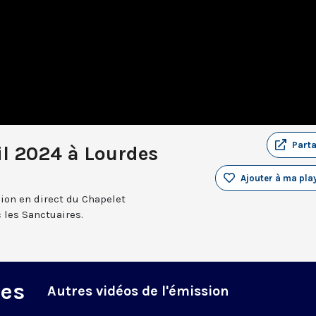
Part
il 2024 à Lourdes
Ajouter à ma play
sion en direct du Chapelet
 les Sanctuaires.
des
Autres vidéos de l'émission