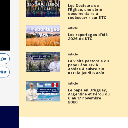
Les Docteurs de
l'Église, une série
documentaire à
redécouvrir sur KTO
Article
Les reportages d'été
2026 de KTO
Article
ager
La visite pastorale du
pape Léon XIV à
Assise à suivre sur
list
KTO le jeudi 6 août
Article
Le pape en Uruguay,
Argentine et Pérou du
6 au 17 novembre
2026