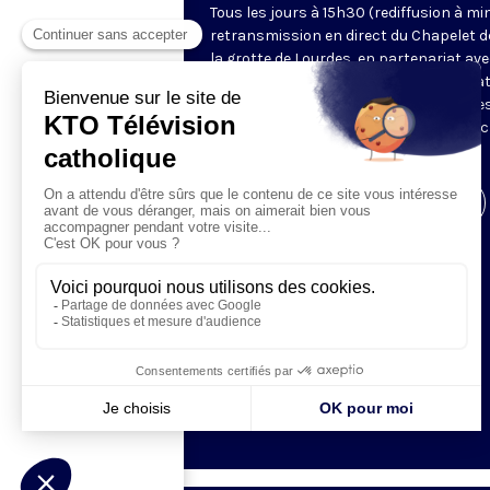
Tous les jours à 15h30 (rediffusion à min
retransmission en direct du Chapelet d
la grotte de Lourdes, en partenariat ave
Sanctuaires. Chaque jour, l'une des qua
méditations des mystères du Rosaire e
proposée en communion de prière avec
pèlerins à Lourdes.
Visiter la page de l'émission