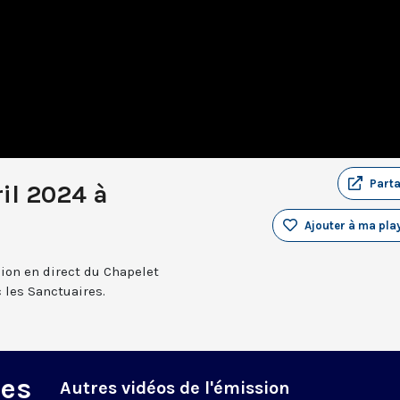
Part
ril 2024 à
Ajouter à ma play
sion en direct du Chapelet
 les Sanctuaires.
des
Autres vidéos de l'émission