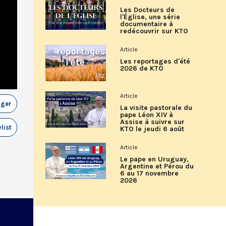
Les Docteurs de
l'Église, une série
documentaire à
redécouvrir sur KTO
Article
Les reportages d'été
2026 de KTO
Article
ager
La visite pastorale du
pape Léon XIV à
Assise à suivre sur
list
KTO le jeudi 6 août
Article
Le pape en Uruguay,
Argentine et Pérou du
6 au 17 novembre
2026