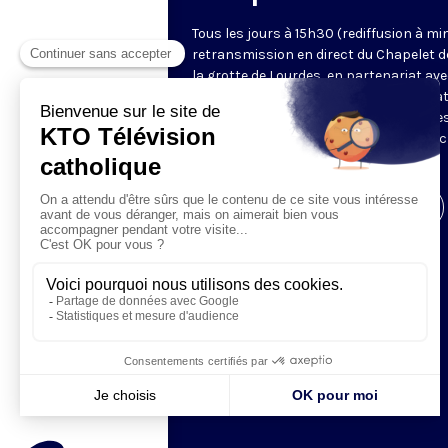
Tous les jours à 15h30 (rediffusion à min
retransmission en direct du Chapelet d
la grotte de Lourdes, en partenariat ave
Sanctuaires. Chaque jour, l'une des qua
méditations des mystères du Rosaire e
proposée en communion de prière avec
pèlerins à Lourdes.
Visiter la page de l'émission