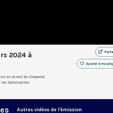
Part
rs 2024 à
Ajouter à ma play
sion en direct du Chapelet
 les Sanctuaires.
des
Autres vidéos de l'émission