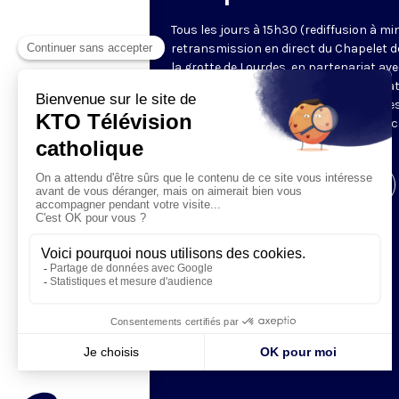
Tous les jours à 15h30 (rediffusion à min
retransmission en direct du Chapelet d
la grotte de Lourdes, en partenariat ave
Sanctuaires. Chaque jour, l'une des qua
méditations des mystères du Rosaire e
proposée en communion de prière avec
pèlerins à Lourdes.
Visiter la page de l'émission