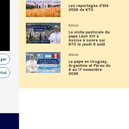
Les reportages d'été
2026 de KTO
Article
La visite pastorale du
pape Léon XIV à
Assise à suivre sur
KTO le jeudi 6 août
Article
ager
Le pape en Uruguay,
Argentine et Pérou du
6 au 17 novembre
list
2026