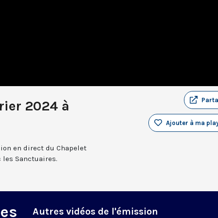
Part
rier 2024 à
Ajouter à ma play
sion en direct du Chapelet
 les Sanctuaires.
des
Autres vidéos de l'émission