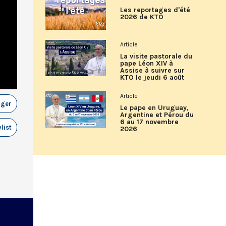
Les reportages d'été
2026 de KTO
Article
La visite pastorale du
pape Léon XIV à
Assise à suivre sur
KTO le jeudi 6 août
Article
ager
Le pape en Uruguay,
Argentine et Pérou du
6 au 17 novembre
list
2026