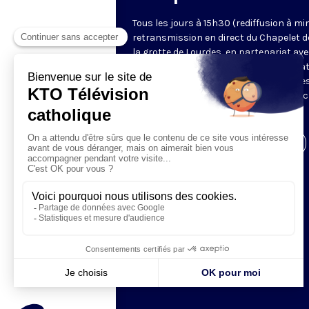
Tous les jours à 15h30 (rediffusion à min
retransmission en direct du Chapelet d
la grotte de Lourdes, en partenariat ave
Sanctuaires. Chaque jour, l'une des qua
méditations des mystères du Rosaire e
proposée en communion de prière avec
pèlerins à Lourdes.
Visiter la page de l'émission