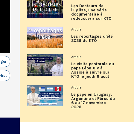
Les Docteurs de
l'Église, une série
documentaire à
redécouvrir sur KTO
Article
Les reportages d'été
2026 de KTO
Article
ager
La visite pastorale du
pape Léon XIV à
Assise à suivre sur
list
KTO le jeudi 6 août
Article
Le pape en Uruguay,
Argentine et Pérou du
6 au 17 novembre
2026