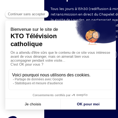
Tous les jours à 15h30 (rediffusion à min
retransmission en direct du Chapelet d
la grotte de Lourdes, en partenariat ave
Sanctuaires. Chaque jour, l'une des qua
méditations des mystères du Rosaire e
proposée en communion de prière avec
pèlerins à Lourdes.
Visiter la page de l'émission