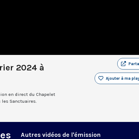
Part
rier 2024 à
Ajouter à ma play
sion en direct du Chapelet
 les Sanctuaires.
des
Autres vidéos de l'émission