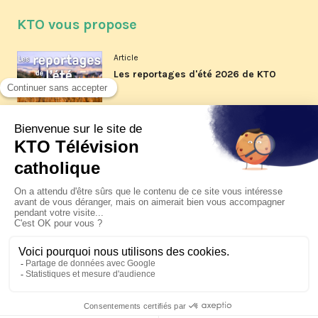
KTO vous propose
Article
Les reportages d'été 2026 de KTO
Article
La visite pastorale du pape Léon
XIV à Assise à suivre sur KTO le
jeudi 6 août
Article
Le pape en Uruguay, Argentine et
Pérou du 6 au 17 novembre 2026
© KTO 2026 —
Contact
—
Mentions légales