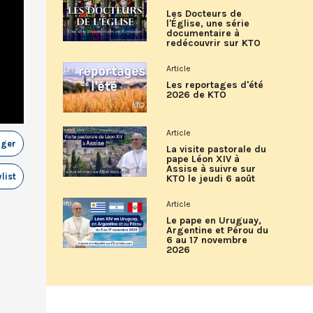
Les Docteurs de
l'Église, une série
documentaire à
redécouvrir sur KTO
Article
Les reportages d'été
2026 de KTO
Article
ager
La visite pastorale du
pape Léon XIV à
Assise à suivre sur
list
KTO le jeudi 6 août
Article
Le pape en Uruguay,
Argentine et Pérou du
6 au 17 novembre
2026