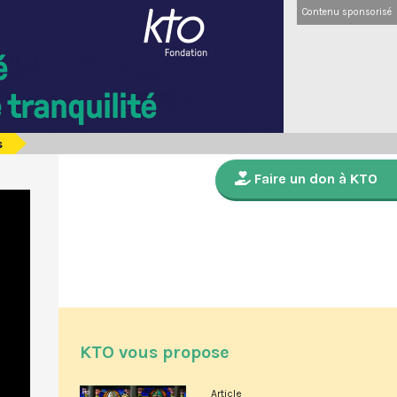
Contenu sponsorisé
s
Faire un don à KTO
KTO vous propose
Article