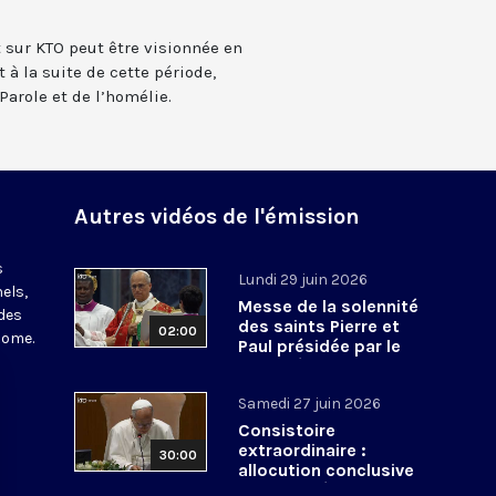
t sur KTO peut être visionnée en
 à la suite de cette période,
Parole et de l’homélie.
Autres vidéos de l'émission
s
Lundi 29 juin 2026
els,
Messe de la solennité
des
des saints Pierre et
02:00
Rome.
Paul présidée par le
pape Léon XIV - 29 juin
2026
Samedi 27 juin 2026
Consistoire
extraordinaire :
30:00
allocution conclusive
du pape Léon XIV et Te