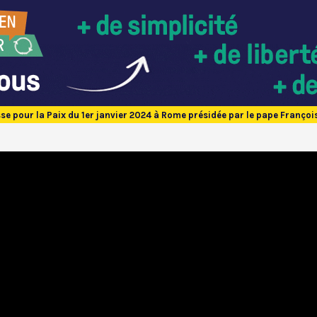
se pour la Paix du 1er janvier 2024 à Rome présidée par le pape Françoi