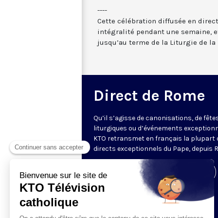
----
Cette célébration diffusée en direc
intégralité pendant une semaine, et
jusqu’au terme de la Liturgie de la 
Direct de Rome
Qu’il s’agisse de canonisations, de fête
liturgiques ou d’événements exceptionn
KTO retransmet en français la plupart 
directs exceptionnels du Pape, depuis 
Visiter la page de l'émission