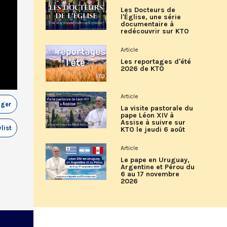
Les Docteurs de
l'Église, une série
documentaire à
redécouvrir sur KTO
Article
Les reportages d'été
2026 de KTO
Article
ager
La visite pastorale du
pape Léon XIV à
Assise à suivre sur
list
KTO le jeudi 6 août
Article
Le pape en Uruguay,
Argentine et Pérou du
6 au 17 novembre
2026