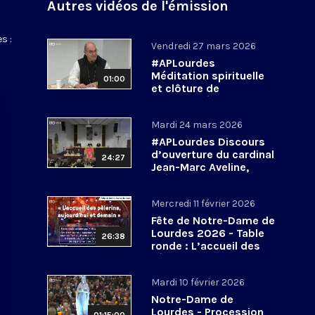
Autres vidéos de l'émission
s :
Vendredi 27 mars 2026
#APLourdes
Méditation spirituelle
01:00
et clôture de
l’Assemblée des
évêques de France - 27
Mardi 24 mars 2026
mars 2026
#APLourdes Discours
d’ouverture du cardinal
24:27
Jean-Marc Aveline,
président de la CEF -
24 mars 2026
Mercredi 11 février 2026
Fête de Notre-Dame de
Lourdes 2026 - Table
26:38
ronde : L’accueil des
pèlerins, aujourd’hui et
demain
Mardi 10 février 2026
Notre-Dame de
Lourdes - Procession
01:15:00