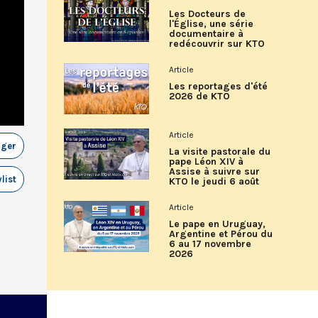
Les Docteurs de
l'Église, une série
documentaire à
redécouvrir sur KTO
Article
Les reportages d'été
2026 de KTO
Article
ager
La visite pastorale du
pape Léon XIV à
Assise à suivre sur
list
KTO le jeudi 6 août
Article
Le pape en Uruguay,
Argentine et Pérou du
6 au 17 novembre
2026