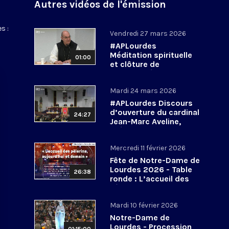
Autres vidéos de l'émission
s :
Vendredi 27 mars 2026
#APLourdes
Méditation spirituelle
01:00
et clôture de
l’Assemblée des
évêques de France - 27
Mardi 24 mars 2026
mars 2026
#APLourdes Discours
d’ouverture du cardinal
24:27
Jean-Marc Aveline,
président de la CEF -
24 mars 2026
Mercredi 11 février 2026
Fête de Notre-Dame de
Lourdes 2026 - Table
26:38
ronde : L’accueil des
pèlerins, aujourd’hui et
demain
Mardi 10 février 2026
Notre-Dame de
Lourdes - Procession
01:15:00