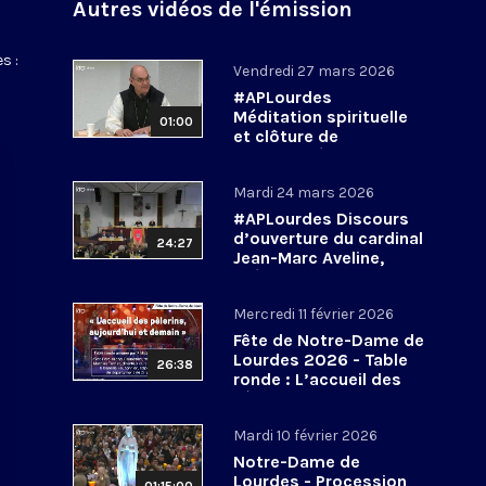
Autres vidéos de l'émission
s :
Vendredi 27 mars 2026
#APLourdes
Méditation spirituelle
01:00
et clôture de
l’Assemblée des
évêques de France - 27
Mardi 24 mars 2026
mars 2026
#APLourdes Discours
d’ouverture du cardinal
24:27
Jean-Marc Aveline,
président de la CEF -
24 mars 2026
Mercredi 11 février 2026
Fête de Notre-Dame de
Lourdes 2026 - Table
26:38
ronde : L’accueil des
pèlerins, aujourd’hui et
demain
Mardi 10 février 2026
Notre-Dame de
Lourdes - Procession
01:15:00