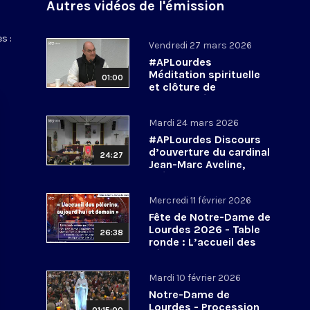
Autres vidéos de l'émission
s :
Vendredi 27 mars 2026
#APLourdes
Méditation spirituelle
01:00
et clôture de
l’Assemblée des
évêques de France - 27
Mardi 24 mars 2026
mars 2026
#APLourdes Discours
d’ouverture du cardinal
24:27
Jean-Marc Aveline,
président de la CEF -
24 mars 2026
Mercredi 11 février 2026
Fête de Notre-Dame de
Lourdes 2026 - Table
26:38
ronde : L’accueil des
pèlerins, aujourd’hui et
demain
Mardi 10 février 2026
Notre-Dame de
Lourdes - Procession
01:15:00