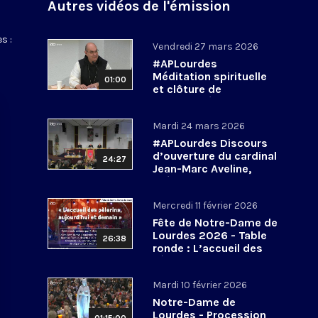
Autres vidéos de l'émission
s :
Vendredi 27 mars 2026
#APLourdes
Méditation spirituelle
01:00
et clôture de
l’Assemblée des
évêques de France - 27
Mardi 24 mars 2026
mars 2026
#APLourdes Discours
d’ouverture du cardinal
24:27
Jean-Marc Aveline,
président de la CEF -
24 mars 2026
Mercredi 11 février 2026
Fête de Notre-Dame de
Lourdes 2026 - Table
26:38
ronde : L’accueil des
pèlerins, aujourd’hui et
demain
Mardi 10 février 2026
Notre-Dame de
Lourdes - Procession
01:15:00