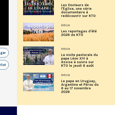
Les Docteurs de
l'Église, une série
documentaire à
redécouvrir sur KTO
Article
Les reportages d'été
2026 de KTO
Article
ager
La visite pastorale du
pape Léon XIV à
Assise à suivre sur
list
KTO le jeudi 6 août
Article
Le pape en Uruguay,
Argentine et Pérou du
6 au 17 novembre
2026