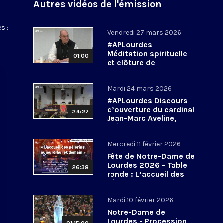
Autres vidéos de l'émission
s :
Vendredi 27 mars 2026
#APLourdes
Méditation spirituelle
01:00
et clôture de
l’Assemblée des
évêques de France - 27
Mardi 24 mars 2026
mars 2026
#APLourdes Discours
d’ouverture du cardinal
24:27
Jean-Marc Aveline,
président de la CEF -
24 mars 2026
Mercredi 11 février 2026
Fête de Notre-Dame de
Lourdes 2026 - Table
26:38
ronde : L’accueil des
pèlerins, aujourd’hui et
demain
Mardi 10 février 2026
Notre-Dame de
Lourdes - Procession
01:15:00