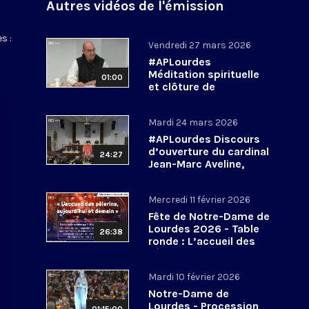
Autres vidéos de l'émission
s :
Vendredi 27 mars 2026
#APLourdes
Méditation spirituelle
01:00
et clôture de
l’Assemblée des
évêques de France - 27
Mardi 24 mars 2026
mars 2026
#APLourdes Discours
d’ouverture du cardinal
24:27
Jean-Marc Aveline,
président de la CEF -
24 mars 2026
Mercredi 11 février 2026
Fête de Notre-Dame de
Lourdes 2026 - Table
26:38
ronde : L’accueil des
pèlerins, aujourd’hui et
demain
Mardi 10 février 2026
Notre-Dame de
Lourdes - Procession
01:15:00