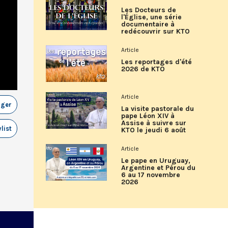
Les Docteurs de
l'Église, une série
documentaire à
redécouvrir sur KTO
Article
Les reportages d'été
2026 de KTO
Article
ager
La visite pastorale du
pape Léon XIV à
Assise à suivre sur
list
KTO le jeudi 6 août
Article
Le pape en Uruguay,
Argentine et Pérou du
6 au 17 novembre
2026