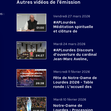
Autres vidéos de l'émission
s :
Vendredi 27 mars 2026
#APLourdes
Méditation spirituelle
01:00
et clôture de
l’Assemblée des
évêques de France - 27
Mardi 24 mars 2026
mars 2026
#APLourdes Discours
d’ouverture du cardinal
24:27
Jean-Marc Aveline,
président de la CEF -
24 mars 2026
Mercredi 11 février 2026
Fête de Notre-Dame de
Lourdes 2026 - Table
26:38
ronde : L’accueil des
pèlerins, aujourd’hui et
demain
Mardi 10 février 2026
Notre-Dame de
Lourdes - Procession
01:15:00